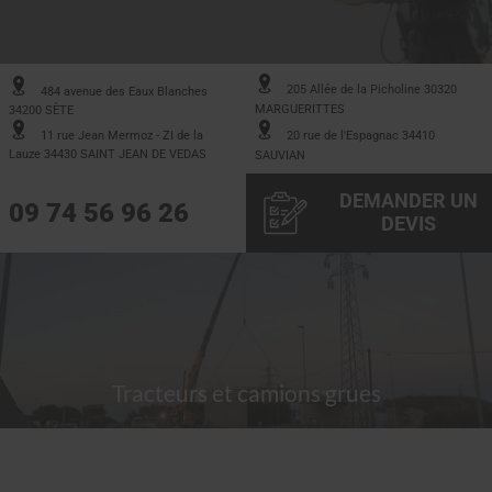
205 Allée de la Picholine 30320
484 avenue des Eaux Blanches
MARGUERITTES
34200 SÈTE
11 rue Jean Mermoz - ZI de la
20 rue de l'Espagnac 34410
Lauze 34430 SAINT JEAN DE VEDAS
SAUVIAN
DEMANDER UN
09 74 56 96 26
DEVIS
Tracteurs et camions grues