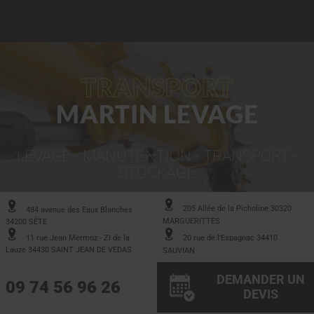
TRANSPORT
MARTIN LEVAGE
LEVAGE - MANUTENTION - TRANSPORT -
STOCKAGE
205 Allée de la Picholine 30320
484 avenue des Eaux Blanches
MARGUERITTES
34200 SÈTE
11 rue Jean Mermoz - ZI de la
20 rue de l'Espagnac 34410
Lauze 34430 SAINT JEAN DE VEDAS
SAUVIAN
DEMANDER UN
09 74 56 96 26
DEVIS