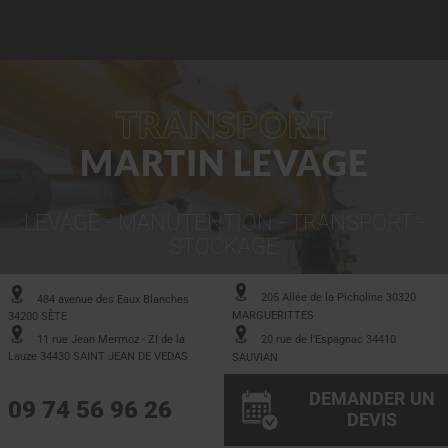
TRANSPORT
MARTIN LEVAGE
LEVAGE - MANUTENTION - TRANSPORT -
STOCKAGE
205 Allée de la Picholine 30320
484 avenue des Eaux Blanches
MARGUERITTES
34200 SÈTE
11 rue Jean Mermoz - ZI de la
20 rue de l'Espagnac 34410
Lauze 34430 SAINT JEAN DE VEDAS
SAUVIAN
DEMANDER UN
09 74 56 96 26
DEVIS