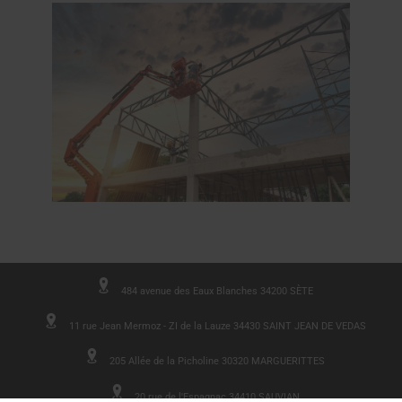
484 avenue des Eaux Blanches 34200 SÈTE
11 rue Jean Mermoz - ZI de la Lauze 34430 SAINT JEAN DE VEDAS
205 Allée de la Picholine 30320 MARGUERITTES
20 rue de l'Espagnac 34410 SAUVIAN