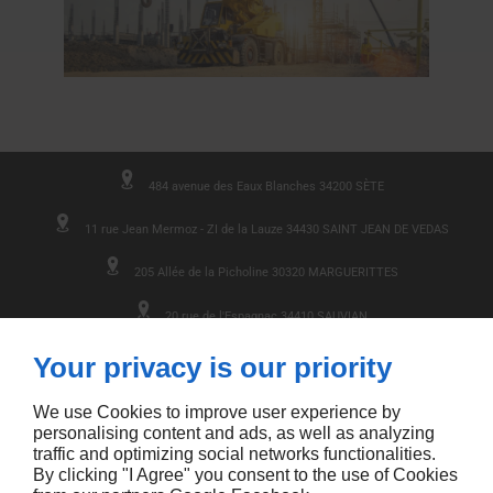
484 avenue des Eaux Blanches 34200 SÈTE
11 rue Jean Mermoz - ZI de la Lauze 34430 SAINT JEAN DE VEDAS
205 Allée de la Picholine 30320 MARGUERITTES
20 rue de l'Espagnac 34410 SAUVIAN
09 74 56 96 26
Your privacy is our priority
We use Cookies to improve user experience by
Accueil
Plan du site
personalising content and ads, as well as analyzing
Contactez-nous
Conditions Générales de Ventes
traffic and optimizing social networks functionalities.
Mentions légales
By clicking "I Agree" you consent to the use of Cookies