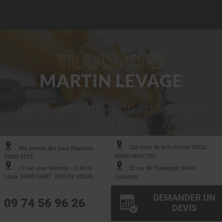
TRANSPORT
MARTIN LEVAGE
LEVAGE - MANUTENTION - TRANSPORT -
STOCKAGE
205 Allée de la Picholine 30320
484 avenue des Eaux Blanches
MARGUERITTES
34200 SÈTE
11 rue Jean Mermoz - ZI de la
20 rue de l'Espagnac 34410
Lauze 34430 SAINT JEAN DE VEDAS
SAUVIAN
DEMANDER UN
09 74 56 96 26
DEVIS